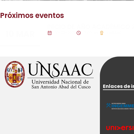
Próximos eventos
INICIO DE AÑO ACADÉMICO 
10 MAR
10-03-2025
7:00 am
UNSAAC
Enlaces de i