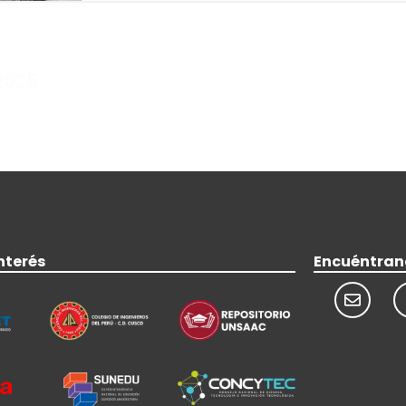
2025
nterés
Encuéntran