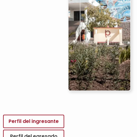
Ingeniería Civil ofrece
una formación
académica integral que
prepara a los
estudiantes para
enfrentar los desafíos de
su campo profesional. Su
enfoque combina
conocimientos técnicos
y desarrollo ético,
permitiendo a los
egresados
desempeñarse con
excelencia en diversas
áreas de su disciplina.
Perfil del ingresante
Perfil del egresado