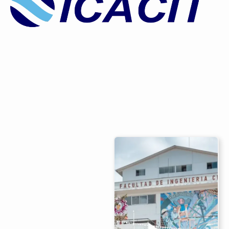
Perfil
académico y
proyección
profesional
La Escuela Profesional de