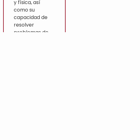
y física, así
como su
capacidad de
resolver
problemas de
manera
creativa
tomando
decisiones en
base a una
selección de
alternativas, se
comunica
adecuadamente
y tiene habilidad
para trabajar de
forma
autónoma y en
equipo, además